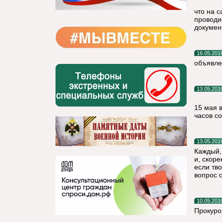
что на 
проводи
докумен
16.05.201
объявле
13.05.201
15 мая 
часов с
13.05.201
Каждый,
и, скор
если тв
вопрос 
10.05.201
Прокуро