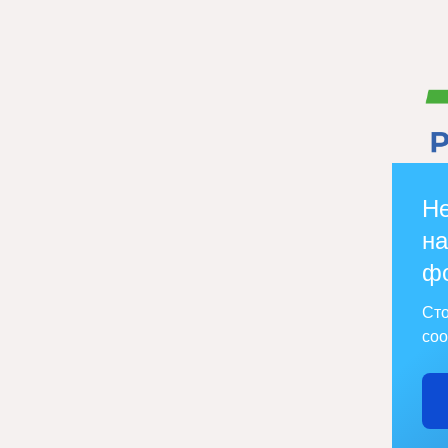
Не
на
ф
Сто
соо