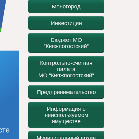
Моногород
Инвестиции
Бюджет МО
"Княжпогостский"
Контрольно-счетная
палата
МО "Княжпогостский"
Предпринимательство
Информация о
неиспользуемом
имуществе
сте
Муниципальный архив