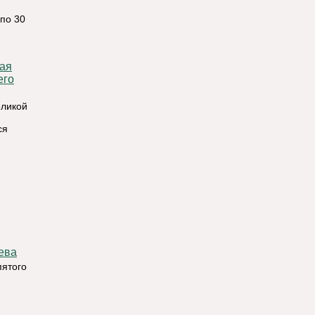
 по 30
его
еликой
ся
ева
пятого