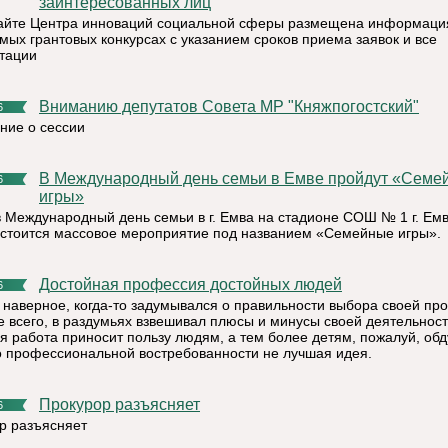
заинтересованных лиц
сайте Центра инноваций социальной сферы размещена информаци
мых грантовых конкурсах с указанием сроков приема заявок и все
тации
Вниманию депутатов Совета МР "Княжпогостский"
6
ние о сессии
В Международный день семьи в Емве пройдут «Семейные
6
игры»
в Международный день семьи в г. Емва на стадионе СОШ № 1 г. Емв
остоится массовое мероприятие под названием «Семейные игры».
Достойная профессия достойных людей
6
 наверное, когда-то задумывался о правильности выбора своей пр
ее всего, в раздумьях взвешивал плюсы и минусы своей деятельност
оя работа приносит пользу людям, а тем более детям, пожалуй, об
о профессиональной востребованности не лучшая идея.
Прокурор разъясняет
6
р разъясняет