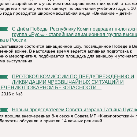
ения аварийности с участием несовершеннолетних детей, а так же
и детей к началу летних каникул по окончании учебного года, с 10
6 года проводится широкомасштабная акция «Внимание – дети!».
С Днём Победы Республику Коми поздравит пилотажная
группа «Русь» - старейшая авиационная группа высш
жа в России.
 Сыктывкаре состоится авиационное шоу, посвящённое Победе в В
венной войне. В настоящее время ведётся активная подготовка к
нию мероприятия, подбирается площадка для авиашоу и уточняет
ма выступления.
ПРОТОКОЛ КОМИССИИ ПО ПРЕДУПРЕЖДЕНИЮ И
ЛИКВИДАЦИИ ЧРЕЗВЫЧАЙНЫХ СИТУАЦИЙ И
ЕЧЕНИЮ ПОЖАРНОЙ БЕЗОПАСНОСТИ ...
 2016 г. №3
Новым председателем Совета избрана Татьяна Пугач
6
ля прошла внеочередная 8-я сессия Совета МР «Княжпогостский» 
 Депутаты обсудили и приняли 14 важных решений.