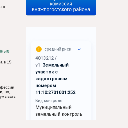
комиссия
я о
Княжпогостского района
а в 15
офессии
и, но,
думывать