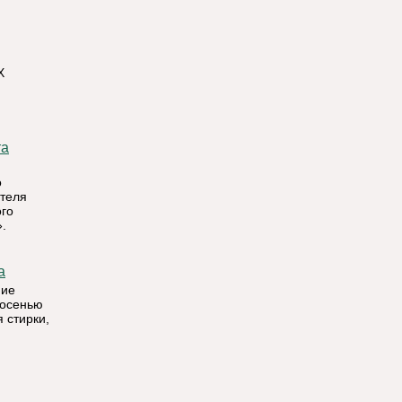
Х
о
теля
ого
.
а
ние
 осенью
 стирки,