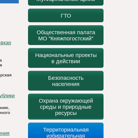
ГТО
Общественная палата
МО "Княжпогостский"
Национальные проекты
в действии
а
я
орская
Безопасность
населения
Охрана окружающей
среды и природные
нию,
ресурсы
нного
Территориальная
избирательная