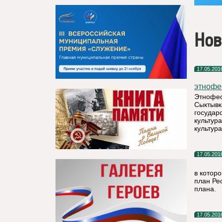
Нов
17.05.201
этнофе
Этнофес
Сыктывк
государ
культур
культур
17.05.201
в котор
план Ре
плана.
17.05.201