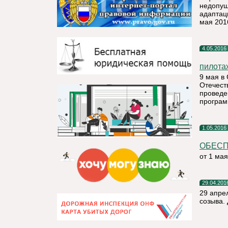
недопущ
адаптаци
мая 201
4.05.2016
пилота
9 мая в
Отечест
проведе
програм
1.05.2016
ОБЕСП
от 1 мая
29.04.201
29 апре
созыва.