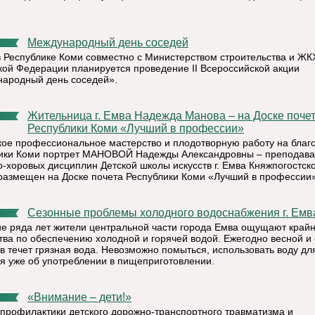
Международный день соседей
в Республике Коми совместно с Министерством строительства и ЖК
кой Федерации планируется проведение II Всероссийской акции
ародный день соседей».
Жительница г. Емва Надежда Манова – на Доске почета
Республики Коми «Лучший в профессии»
кое профессиональное мастерство и плодотворную работу на благ
ики Коми портрет МАНОВОЙ Надежды Александровны – преподава
о-хоровых дисциплин Детской школы искусств г. Емва Княжпогостск
размещен на Доске почета Республики Коми «Лучший в профессии»
Сезонные проблемы холодного водоснабжения г. Емв
ие ряда лет жители центральной части города Емва ощущают край
тва по обеспечению холодной и горячей водой. Ежегодно весной и
в течет грязная вода. Невозможно помыться, использовать воду для
ря уже об употреблении в пищеприготовлении.
«Внимание – дети!»
 профилактики детского дорожно-транспортного травматизма и