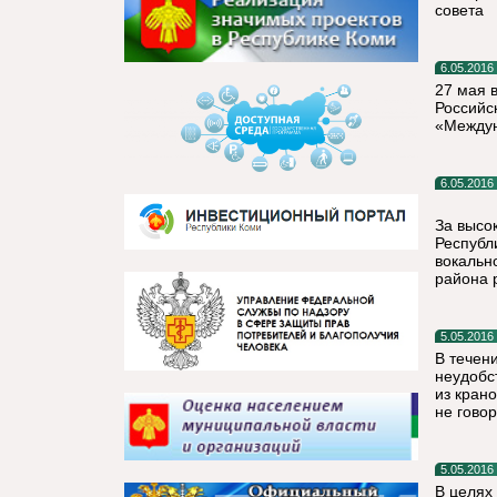
совета
6.05.2016
27 мая 
Российс
«Междун
6.05.2016
За высо
Республ
вокальн
района 
5.05.2016
В течен
неудобс
из крано
не гово
5.05.2016
В целях