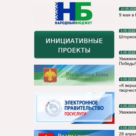
10.05.201
9 мая в
9.05.2016
Штормов
6.05.2016
Уважаем
Победы!
6.05.2016
«К верш
творчес
6.05.2016
Уважаем
6.05.2016
28 апре