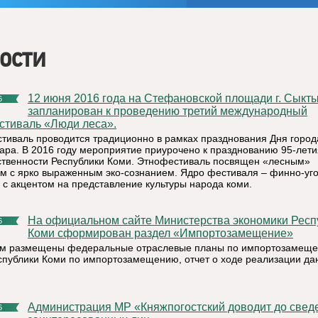
ости
12 июня 2016 года на Стефановской площади г. Сыктывкар
6
запланирован к проведению третий международный
стиваль «Люди леса».
тиваль проводится традиционно в рамках празднования Дня город
ара. В 2016 году мероприятие приурочено к празднованию 95-лети
ственности Республики Коми. Этнофестиваль посвящен «лесным»
ам с ярко выраженным эко-сознанием. Ядро фестиваля – финно-уг
а с акцентом на представление культуры народа коми.
На официальном сайте Министерства экономики Республики
6
Коми сформирован раздел «Импортозамещение»
ом размещены федеральные отраслевые планы по импортозамеще
спублики Коми по импортозамещению, отчет о ходе реализации да
Администрация МР «Княжпогостский доводит до сведения
6