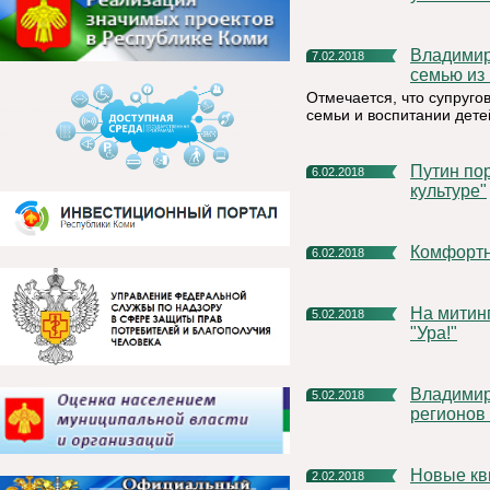
Владимир Путин наградил орденом «Родительская слава»
7.02.2018
семью из
Отмечается, что супруго
семьи и воспитании дете
Путин поручил к 1 июля подготовить проект закона "О
6.02.2018
культуре"
Комфорт
6.02.2018
На митинге в честь Года культуры не смолкало громогласное
5.02.2018
"Ура!"
Владимир Путин предложил перераспределить расходы
5.02.2018
регионов 
Новые к
2.02.2018