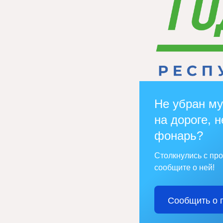
Не убран му
на дороге, н
фонарь?
Столкнулись с пр
сообщите о ней!
Сообщить о 