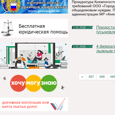
Прокуратура Княжпогост
требований ООО «Город»
общедомовым нуждам. Пр
администрации МР «Княж
Предоставление ежемесячной выплаты в связи с рождением
2.02.2018
(усыновле
4 февраля состоится первенство Княжпогостского района по
2.02.2018
лыжным г
«
487
488
48