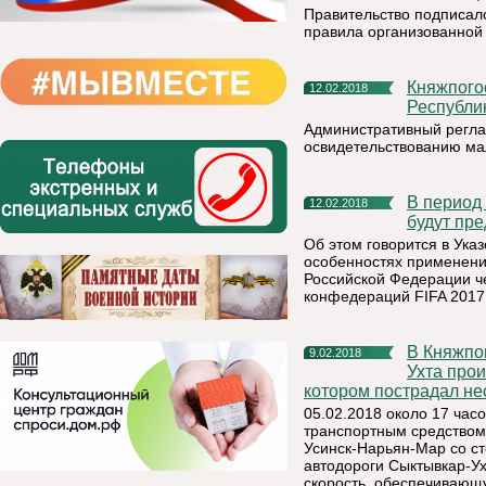
Правительство подписало
правила организованной 
Княжпогостский участок ФКУ «Центр ГИМС МЧС России по
12.02.2018
Республи
Административный регла
освидетельствованию м
В период проведения чемпионата мира по футболу FIFA 2018
12.02.2018
будут пр
Об этом говорится в Ука
особенностях применени
Российской Федерации че
конфедераций FIFA 2017 
В Княжпогостском районе на 95 км автодороги Сыктывкар-
9.02.2018
Ухта про
котором пострадал не
05.02.2018 около 17 часо
транспортным средством
Усинск-Нарьян-Мар со сто
автодороги Сыктывкар-Ух
скорость, обеспечивающ