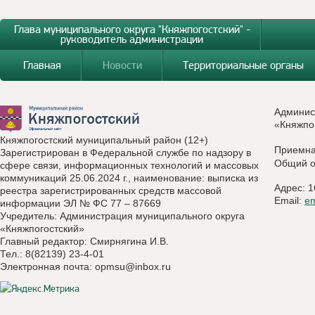
Глава муниципального округа "Княжпогостский" -
руководитель администрации
Главная
Новости
Территориальные органы
Админис
«Княжпо
Княжпогостский муниципальный район (12+)
Приемн
Зарегистрирован в Федеральной службе по надзору в
Общий о
сфере связи, информационных технологий и массовых
коммуникаций 25.06.2024 г., наименование: выписка из
Адрес: 1
реестра зарегистрированных средств массовой
Email:
e
информации ЭЛ № ФС 77 – 87669
Учредитель: Администрация муниципального округа
«Княжпогостский»
Главный редактор: Смирнягина И.В.
Тел.: 8(82139) 23-4-01
Электронная почта:
opmsu@inbox.ru