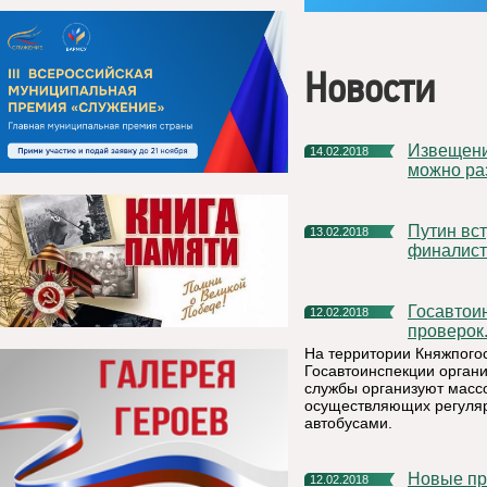
Новости
Извещение о продаже своей доли в праве собственности
14.02.2018
можно ра
Путин встретится в Москве с Аббасом, Инфантино и
13.02.2018
финалист
Госавтоинспекторы проверят водителей во время массовых
12.02.2018
проверок
На территории Княжпогос
Госавтоинспекции орган
службы организуют масс
осуществляющих регуляр
автобусами.
Новые п
12.02.2018