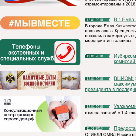
отремонтированы в 2018
В г. Емв
12.01.2018
В городе Емва Княжпого
православных Крещенские
позволила замерзнуть ль
мероприятия толщины.
Избирком Коми утвердил график работы участковых
12.01.2018
комиссий 
ВЦИОМ: рейтинг доверия Путину в декабре достиг
12.01.2018
максимум
президента в последн
Уважаем
12.01.2018
отмена занятий с 1-4 кл
Предост
11.01.2018
ОГИБДД ОМВД России по 