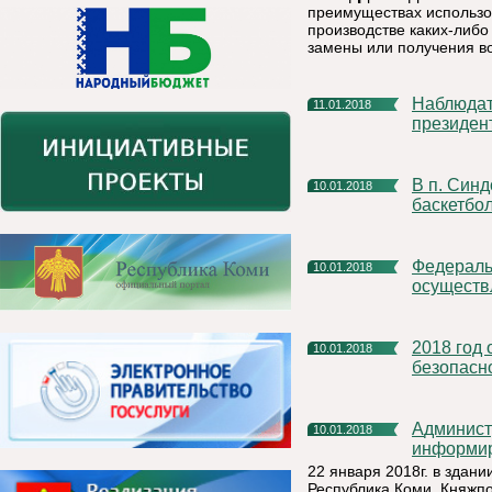
преимуществах использов
производстве каких-либо
замены или получения во
Наблюдатели от США войдут в состав миссии ОБСЕ на
11.01.2018
президен
В п. Синдор проходит Первенство Республики Коми по
10.01.2018
баскетбо
Федеральной службой по труду и занятости активно
10.01.2018
осуществ
2018 год объявлен в МЧС России Годом культуры
10.01.2018
безопасн
Администрация муниципального района «Княжпогостский»
10.01.2018
информи
22 января 2018г. в здан
Республика Коми, Княжпог