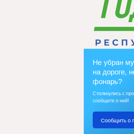
Не убран му
на дороге, н
фонарь?
Столкнулись с пр
сообщите о ней!
Сообщить о 