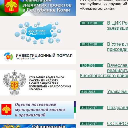
зал публичных слушаний
«Княжпогостский»:
В ЦИК России завершился прием документов от граждан,
10.01.2018
заявивши
В Ухте к лыжным новогодним каникулам РУСАЛа
10.01.2018
присоеди
Вячеслав Ивочкин поздравил воспитанников Социально-
9.01.2018
реабилит
Княжпогостского райо
Уважаем
5.01.2018
Поздрав
31.12.2017
ОСТОР
31.12.2017