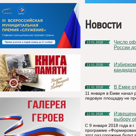
Новости
Число официально заявившихся на выборы президента
13.01.2018
России до
Избирком Коми установил время агитационных встреч
13.01.2018
кандидат
В Емве 
12.01.2018
11 января в Емве начал 
ледовую площадку не пр
Извещение о проведении общественного обсуждения по
12.01.2018
выбору о
С 9 января 2018 года в г
программе «Формировани
этот раз горожане будут