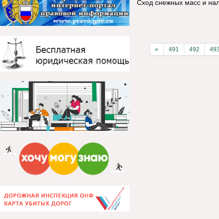
Сход снежных масс и на
«
491
492
49