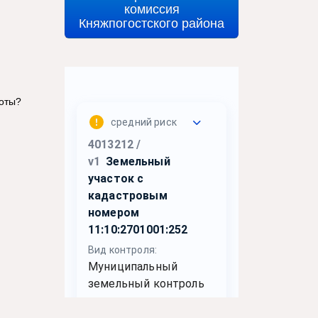
комиссия
Княжпогостского района
боты?