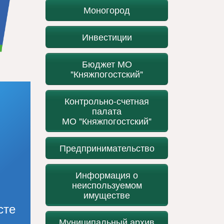
Моногород
Инвестиции
Бюджет МО
"Княжпогостский"
Контрольно-счетная
палата
МО "Княжпогостский"
Предпринимательство
Информация о
неиспользуемом
имуществе
сте
Муниципальный архив