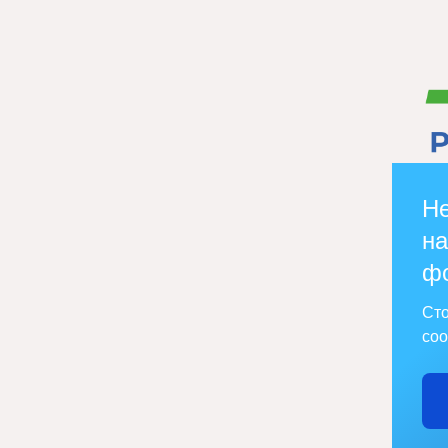
Не
на
ф
Сто
соо