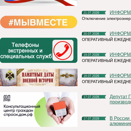
ИНФОР
21.07.2026
Отключение электроэнер
ИНФОР
20.07.2026
ОПЕРАТИВНЫЙ ЕЖЕДНЕ
ИНФОР
19.07.2026
ОПЕРАТИВНЫЙ ЕЖЕДН
ИНФОР
18.07.2026
ОПЕРАТИВНЫЙ ЕЖЕДНЕ
Депутат Госдумы Мария Бутина познакомилась с
17.07.2026
производ
В России впервые прошли биржевые торги первичным
17.07.2026
алюмини