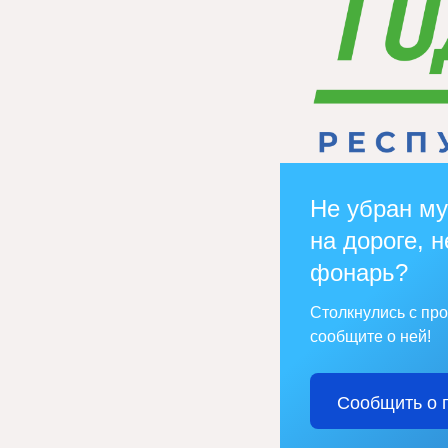
Не убран му
на дороге, н
фонарь?
Столкнулись с пр
сообщите о ней!
Сообщить о 