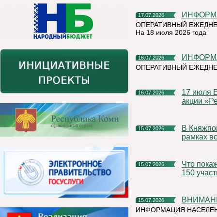
ИНФОР
17.07.2026
ОПЕРАТИВНЫЙ ЕЖЕДНЕ
На 18 июля 2026 года
ИНФОР
16.07.2026
ОПЕРАТИВНЫЙ ЕЖЕДНЕ
17 июля Емва присоединится к Всероссийской экологической
16.07.2026
акции «Ре
В Княжпогостском округе продолжаются мероприятия в
15.07.2026
рамках вс
Что покажут на Коми ВДНХ? Организаторы ожидают более
15.07.2026
150 учас
ВНИМАН
15.07.2026
ИНФОРМАЦИЯ НАСЕЛЕ