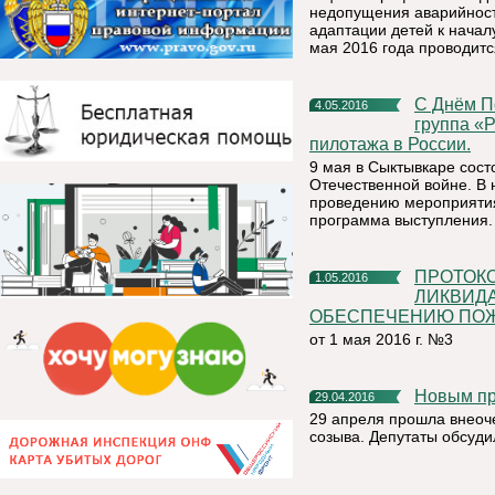
недопущения аварийности
адаптации детей к началу
мая 2016 года проводит
С Днём Победы Республику Коми поздравит пилотажная
4.05.2016
группа «
пилотажа в России.
9 мая в Сыктывкаре сос
Отечественной войне. В 
проведению мероприятия
программа выступления.
ПРОТОКОЛ КОМИССИИ ПО ПРЕДУПРЕЖДЕНИЮ И
1.05.2016
ЛИКВИД
ОБЕСПЕЧЕНИЮ ПОЖА
от 1 мая 2016 г. №3
Новым п
29.04.2016
29 апреля прошла внеоч
созыва. Депутаты обсуди