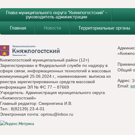
Глава муниципального округа "Княжпогостский" -
руководитель администрации
Главная
Новости
Территориальные органы
Админис
«Княжпо
Княжпогостский муниципальный район (12+)
Приемн
Зарегистрирован в Федеральной службе по надзору в
Общий о
сфере связи, информационных технологий и массовых
коммуникаций 25.06.2024 г., наименование: выписка из
Адрес: 1
реестра зарегистрированных средств массовой
Email:
e
информации ЭЛ № ФС 77 – 87669
Учредитель: Администрация муниципального округа
«Княжпогостский»
Главный редактор: Смирнягина И.В.
Тел.: 8(82139) 23-4-01
Электронная почта:
opmsu@inbox.ru