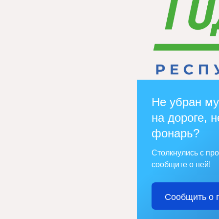
Не убран му
на дороге, н
фонарь?
Столкнулись с пр
сообщите о ней!
Сообщить о 