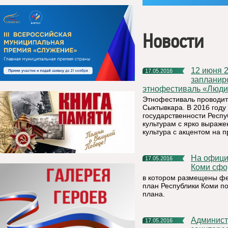
Новости
12 июня 2016 года на Стефановской площади г. Сыктывкар
17.05.2016
запланир
этнофестиваль «Люди
Этнофестиваль проводит
Сыктывкара. В 2016 году
государственности Респ
культурам с ярко выраж
культура с акцентом на 
На официальном сайте Министерства экономики Республики
17.05.2016
Коми сфо
в котором размещены ф
план Республики Коми п
плана.
Администрация МР «Княжпогостский доводит до сведения
17.05.2016