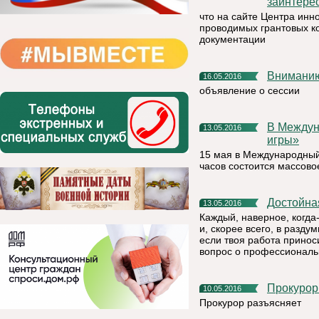
заинтере
что на сайте Центра ин
проводимых грантовых ко
документации
Внимани
16.05.2016
объявление о сессии
В Международный день семьи в Емве пройдут «Семейные
13.05.2016
игры»
15 мая в Международный 
часов состоится массов
Достойн
13.05.2016
Каждый, наверное, когда
и, скорее всего, в разд
если твоя работа принос
вопрос о профессиональ
Прокуро
10.05.2016
Прокурор разъясняет