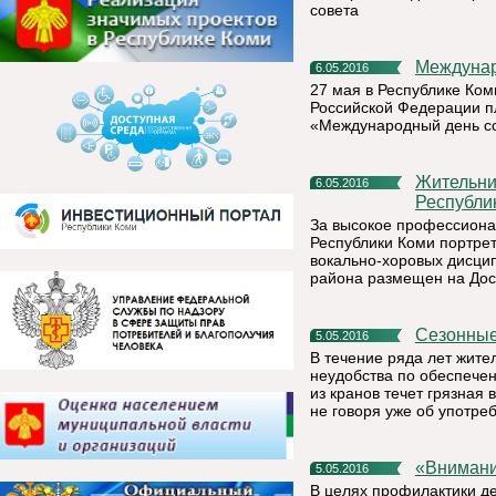
совета
Междуна
6.05.2016
27 мая в Республике Ком
Российской Федерации пл
«Международный день с
Жительница г. Емва Надежда Манова – на Доске почета
6.05.2016
Республи
За высокое профессиона
Республики Коми портр
вокально-хоровых дисцип
района размещен на Дос
Сезонны
5.05.2016
В течение ряда лет жит
неудобства по обеспечен
из кранов течет грязная 
не говоря уже об употре
«Вниман
5.05.2016
В целях профилактики де