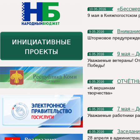
«Бессм
10.05.2016
9 мая в Княжпогостском 
Внимани
9.05.2016
Штормовое предупрежде
9 мая – 
6.05.2016
Уважаемые ветераны! От
Победы!
ОТЧЁТ
6.05.2016
«К вершинам
творчества»
7 мая – 
6.05.2016
Уважаемые работники рад
Заседан
6.05.2016
28 апреля в администра