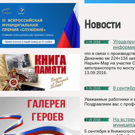
Новости
Управление автомобильных дорог Республики Коми
9.09.2016
информи
что в связи с производст
Дюкачево км 224+134 авт
Нарьян-Мар на участке С
автотранспорта по мосту 
13.09.2016.
8 сентяб
8.09.2016
Уважаемые работники и 
Поздравляем вас с проф
На встрече с населением обсуждены перспективы развития
7.09.2016
муниципа
5 сентября в Княжпогост