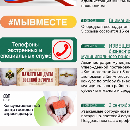
администрации МР «Княж
населением.
Внимани
5.09.2016
Очередная двенадцатая 
5 созыва состоится 15 се
ИЗВЕЩЕНИЕ о проведении открытого конкурса по отбору
5.09.2016
бизнес-п
муниципального район
Администрация муниципа
утвержденной постановл
«Княжпогостский» от 5 
экономики в Княжпогостс
конкурс по отбору бизне
муниципального района 
субъектам малого и сре
2 сентяб
2.09.2016
Уважаемые сотрудники и
патрульно-постовой слу
Поздравляем вас с проф