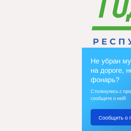
Не убран му
на дороге, н
фонарь?
Столкнулись с пр
сообщите о ней!
Сообщить о 