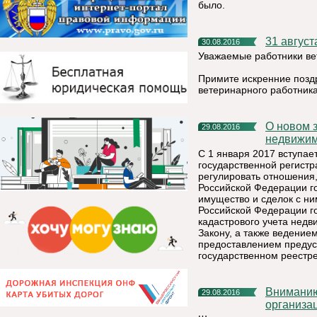
было.
31 авгус
30.08.2016
Уважаемые работники ве
Примите искренние позд
ветеринарного работника
О новом законе «О государственной регистрации
29.08.2016
недвижимо
С 1 января 2017 вступае
государственной регистр
регулировать отношения
Российской Федерации г
имущество и сделок с ни
Российской Федерации го
кадастрового учета недв
Закону, а также ведение
предоставлением предус
государственном реестр
Вниманию жителей Княжпогостского района и руководителям
29.08.2016
организа