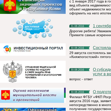
с 1 января 2017 года в 
вид объекта недвижимост
объект недвижимости мож
оформить на него ипотек
1 сентяб
31.08.2016
Дорогие ребята! Уважаем
Примите самые искренние
Состоял
30.08.2016
29 августа состоялось з
«Княжпогостский» пятого
О субсидии на оплату жилого помещения и коммунальных
30.08.2016
услуг в в
вопрос - ответ
О подго
30.08.2016
Филиал ФГБУ «ФКП Росре
августа 2016 года, заяв
непосредственно в мног
получение государствен