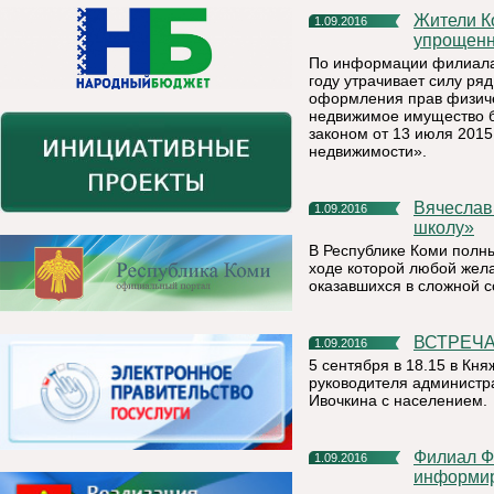
Жители Коми могут зарегистрировать права собственности в
1.09.2016
упрощенн
По информации филиала 
году утрачивает силу ря
оформления прав физиче
недвижимое имущество б
законом от 13 июля 2015
недвижимости».
Вячеслав Ивочкин принял участие в акции «Дорога в
1.09.2016
школу»
В Республике Коми полны
ходе которой любой жел
оказавшихся в сложной с
ВСТРЕЧ
1.09.2016
5 сентября в 18.15 в Кн
руководителя администр
Ивочкина с населением.
Филиал ФГБУ «ФКП Росреестра» по Республике Коми
1.09.2016
информи