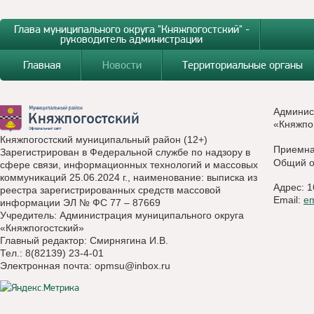
Глава муниципального округа "Княжпогостский" -
руководитель администрации
Главная
Новости
Территориальные органы
Админис
«Княжпо
Княжпогостский муниципальный район (12+)
Приемн
Зарегистрирован в Федеральной службе по надзору в
Общий о
сфере связи, информационных технологий и массовых
коммуникаций 25.06.2024 г., наименование: выписка из
Адрес: 1
реестра зарегистрированных средств массовой
Email:
e
информации ЭЛ № ФС 77 – 87669
Учредитель: Администрация муниципального округа
«Княжпогостский»
Главный редактор: Смирнягина И.В.
Тел.: 8(82139) 23-4-01
Электронная почта:
opmsu@inbox.ru