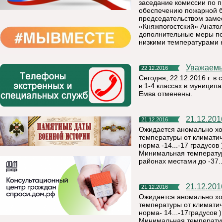
заседание комиссии по 
обеспечению пожарной б
председательством заме
«Княжпогостский» Анато
дополнительные меры по
низкими температурами 
Уважаем
22.12.2016
Сегодня, 22.12.2016 г. в
в 1-4 классах в муницип
Емва отменены.
21.12.2
21.12.2016
Ожидается аномально хо
температуры от климатич
норма -14...-17 градусов
Минимальная температура
районах местами до -37..
21.12.2
21.12.2016
Ожидается аномально хо
температуры от климатич
норма- 14...-17градусов 
Минимальная температура