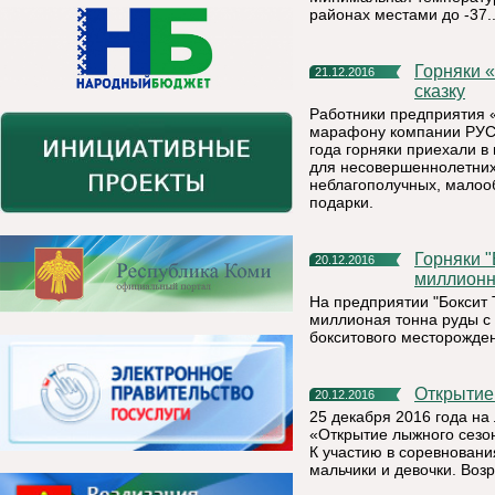
районах местами до -37..
Горняки «Боксита Тимана» компании РУСАЛ подарили детям
21.12.2016
сказку
Работники предприятия 
марафону компании РУСА
года горняки приехали в
для несовершеннолетних 
неблагополучных, малоо
подарки.
Горняки "Боксита Тимана" компании РУСАЛ добыли 35-
20.12.2016
миллионн
На предприятии "Боксит
миллионая тонна руды с
бокситового месторожде
Открыти
20.12.2016
25 декабря 2016 года на
«Открытие лыжного сезона
К участию в соревнован
мальчики и девочки. Возр