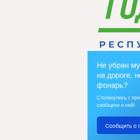
Не убран му
на дороге, н
фонарь?
Столкнулись с пр
сообщите о ней!
Сообщить о 