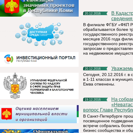
В Кадастровой палате по Республике Коми можно получить
20.12.2016
сведения
В филиале ФГБУ «ФКП Ро
обрабатывается более тр
государственного реестр
месяцев 2016 года филиа
государственного реестр
запросам о предоставлен
на недвижимое имуществ
Уважаем
20.12.2016
Сегодня, 20.12.2016 г. в
в 1-11 классах в муници
Емва отменены.
На собрании Санкт-Петербургского коми землячества
19.12.2016
«Неватас»
вопрос Главе Республ
В Санкт-Петербурге про
посвященное подведению 
встрече собрались более
бизнес сообщества и об