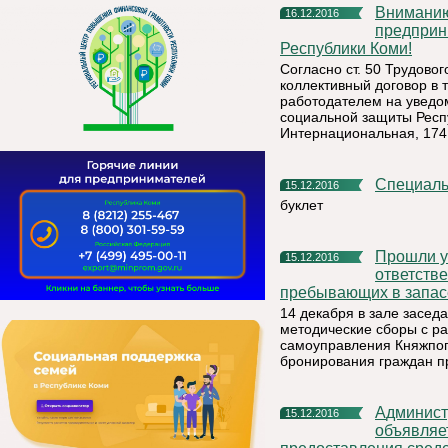
Вниманию руководителей организаций, индивидуальных
16.12.2016
предприн
Республики Коми!
Согласно ст. 50 Трудово
коллективный договор в 
работодателем на уведом
социальной защиты Респу
Интернациональная, 174, 
Специал
15.12.2016
буклет
Прошли учебно-методические сборы с работниками
15.12.2016
ответств
пребывающих в запас
14 декабря в зале засе
методические сборы с р
самоуправления Княжпого
бронирования граждан п
Администрация муниципального района «Княжпогостский»
15.12.2016
объявляет