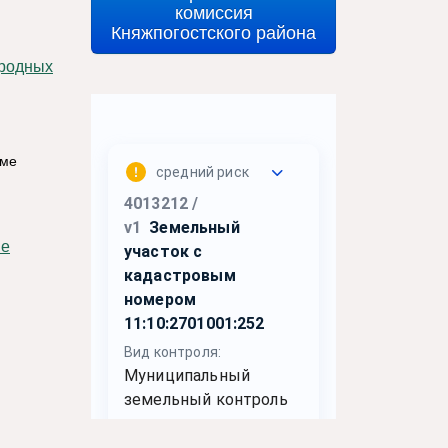
комиссия
Княжпогостского района
тме
ме