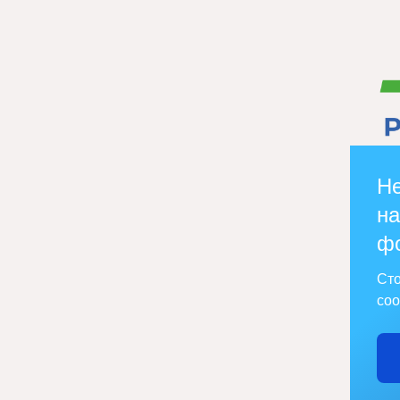
Не
на
ф
Сто
соо