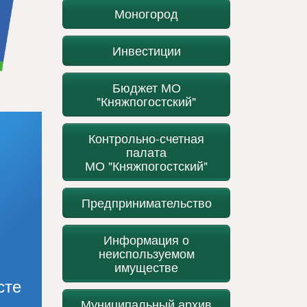
Моногород
Инвестиции
Бюджет МО
"Княжпогостский"
Контрольно-счетная
палата
МО "Княжпогостский"
Предпринимательство
Информация о
неиспользуемом
имуществе
сте
Муниципальный архив